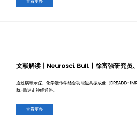
查看更多
文献解读丨Neurosci. Bull.丨徐富强
髓性膀胱-脑迷走神经通路
通过病毒示踪、化学遗传学结合功能磁共振成像（DREADD-f
胱-脑迷走神经通路。
查看更多