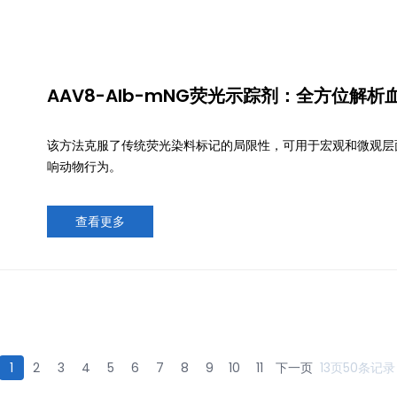
AAV8-Alb-mNG荧光示踪剂：全方位解
该方法克服了传统荧光染料标记的局限性，可用于宏观和微观层
响动物行为。
查看更多
1
2
3
4
5
6
7
8
9
10
11
下一页
13页50条记录