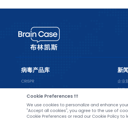
病毒产品库
新
CRISPR
企业
RNAi
新品
Cookie Preferences !!!
嗜神经病毒
产品
We use cookies to personalize and enhance your 
光遗传学-激活
媒体
"Accept all cookies", you agree to the use of c
荧光探针
投资
Cookie Preferences or read our Cookie Policy to 