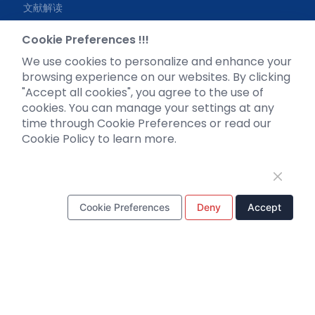
文献解读
客户文章
Cookie Preferences !!!
实用tips
We use cookies to personalize and enhance your
资料下载
browsing experience on our websites. By clicking
"Accept all cookies", you agree to the use of
视频专区
cookies. You can manage your settings at any
常见问题
time through Cookie Preferences or read our
Cookie Policy to learn more.
微信公众号
Cookie Preferences
Deny
Accept
电话：
18971216876
邮箱：
support@braincase.cn