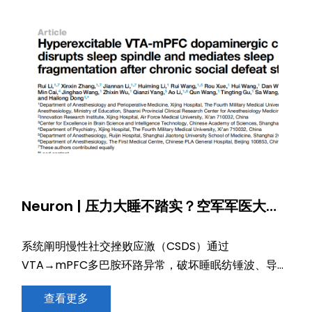
Neuron | 压力大睡不踏实？空军军医大学
董海龙、赵广超团队揭示VTA-mPFC 通路
介导慢性应激下睡眠结构异常
系统阐明慢性社交挫败应激（CSDS）通过
VTA→mPFC多巴胺环路异常，破坏睡眠纺锤波、导致
NREM睡眠碎片化的完整分子与环路机制。
查看更多