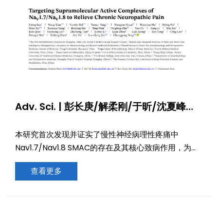
Adv. Sci. | 彭长庚/解柔刚/于昕/沈夏峰等
团队揭示：从单靶点到双阻断——
Nav1.7/1.8超分子复合物的发现改写慢性痛
本研究首次发现并证实了慢性神经病理性疼痛中
治疗思路
Nav1.7/Nav1.8 SMAC的存在及其核心致病作用，为理
解该病的深层机制提供了全新视角。
查看更多