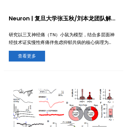
Neuron | 复旦大学张玉秋/刘本龙团队解析
VTA-OFC多巴胺通路D1/D2 受体功能分
工，揭示疼痛—焦虑抑郁共病的精准调控架
研究以三叉神经痛（TN）小鼠为模型，结合多层面神
构
经技术证实慢性疼痛伴焦虑抑郁共病的核心病理为
VTADA→OFC通路多巴胺释放降低。该功能分离具有
查看更多
普适性，为精准干预疼痛与情绪共病提供了理论