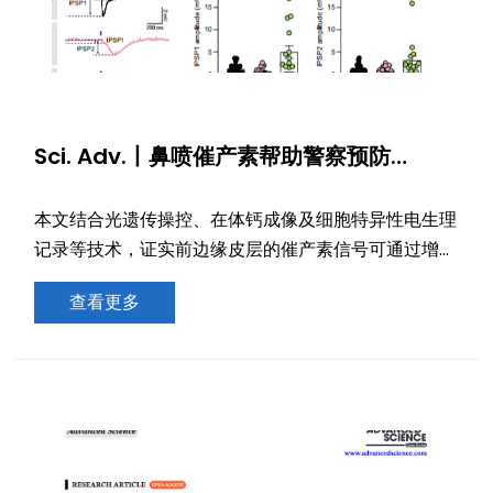
Sci. Adv.丨鼻喷催产素帮助警察预防
PTSD？复旦脑院肖雷团队发现催产素抗恐
惧习得精细神经环路
本文结合光遗传操控、在体钙成像及细胞特异性电生理
记录等技术，证实前边缘皮层的催产素信号可通过增强
SST中间神经元对锥体神经元的局部抑制作用，调控大
查看更多
脑对恐惧信号的处理过程。