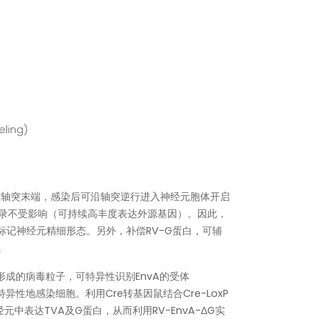
eling)
在轴突末端，感染后可沿轴突逆行进入神经元胞体开启
转录不受影响（可持续高丰度表达外源基因）。因此，
亮度标记神经元精细形态。另外，补偿RV-G蛋白，可辅
。
V形成的病毒粒子，可特异性识别EnvA的受体
性地感染细胞。利用Cre转基因鼠结合Cre-LoxP
中表达TVA及G蛋白，从而利用RV-EnvA-ΔG实