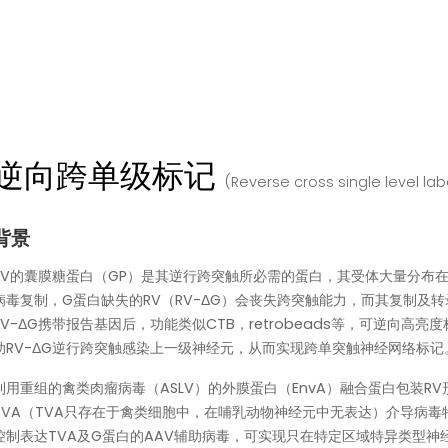
逆向跨单级标记
(Reverse cross single level lab
背景
RV的囊膜糖蛋白（GP）是其逆行跨突触所必需的蛋白，其受体大量分布
病毒复制，G蛋白缺失的RV（RV-ΔG）会丧失跨突触能力，而其复制及
RV-ΔG携带报告基因后，功能类似CTB，retrobeads等，可逆向高
助RV-ΔG逆行跨突触感染上一级神经元，从而实现跨单突触神经网络标记
利用重组的禽类肉瘤病毒（ASLV）的外膜蛋白（EnvA）融合蛋白包装R
TVA（TVA只存在于禽类细胞中，在哺乳动物神经元中无表达）介导病毒特异
控制表达TVA及G蛋白的AAV辅助病毒，可实现只在特定区域特异类型神经元