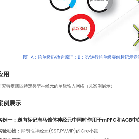
图1. A：跨单级RV改造原理；B：RV逆行跨单级突触标记示意图（Arenki
应用
研究特定脑区特定类型神经元的单级输入网络（见案例展示）
案例展示
实例一：逆向标记海马锥体神经元中同时作用于mPFC和ACB中
实验动物
：抑制性神经元(SST,PV,VIP)的Cre小鼠