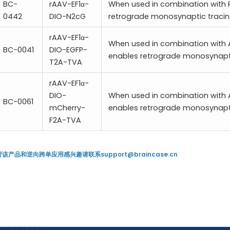
BC-
rAAV-EF1α-
When used in combination with 
0442
DIO-N2cG
retrograde monosynaptic tracing
rAAV-EF1α-
When used in combination with
BC-0041
DIO-EGFP-
enables retrograde monosynapti
T2A-TVA
rAAV-EF1α-
DIO-
When used in combination with
BC-0061
mCherry-
enables retrograde monosynapti
F2A-TVA
对该产品和逆向跨单应用感兴趣请联系support@braincase.cn