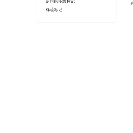
逆向跨多级标记
稀疏标记