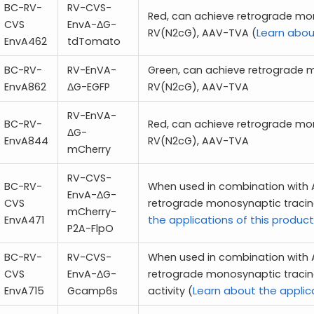
BC-RV-
RV-CVS-
Red, can achieve retrograde mo
CVS
EnvA-ΔG-
Learn abou
RV(N2cG), AAV-TVA (
EnvA462
tdTomato
BC-RV-
RV-EnVA-
Green, can achieve retrograde 
EnvA862
ΔG-EGFP
RV(N2cG), AAV-TVA
RV-EnVA-
BC-RV-
Red, can achieve retrograde mo
ΔG-
EnvA844
RV(N2cG), AAV-TVA
mCherry
RV-CVS-
BC-RV-
When used in combination with
EnvA-ΔG-
CVS
retrograde monosynaptic tracing
mCherry-
the applications of this product
EnvA471
P2A-FlpO
BC-RV-
RV-CVS-
When used in combination with
CVS
EnvA-ΔG-
retrograde monosynaptic tracin
Learn about the applic
EnvA715
Gcamp6s
activity (