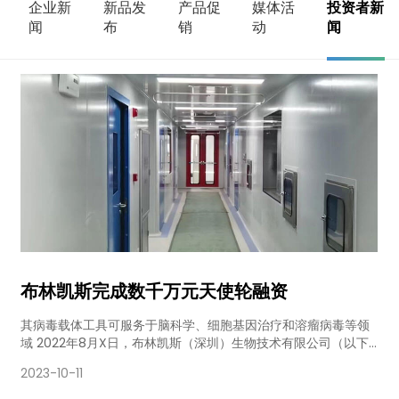
企业新
新品发
产品促
媒体活
投资者新
闻
布
销
动
闻
布林凯斯完成数千万元天使轮融资
其病毒载体工具可服务于脑科学、细胞基因治疗和溶瘤病毒等领
域 2022年8月X日，布林凯斯（深圳）生物技术有限公司（以下
简称布林凯斯）宣布完成数千万元人民币天使轮融资。本轮融资
2023-10-11
由中科天