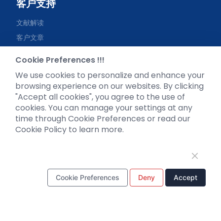
客户支持
文献解读
客户文章
实用tips
Cookie Preferences !!!
资料下载
We use cookies to personalize and enhance your
视频专区
browsing experience on our websites. By clicking
"Accept all cookies", you agree to the use of
常见问题
cookies. You can manage your settings at any
time through Cookie Preferences or read our
Cookie Policy to learn more.
微信公众号
Cookie Preferences
Deny
Accept
电话：
18971216876