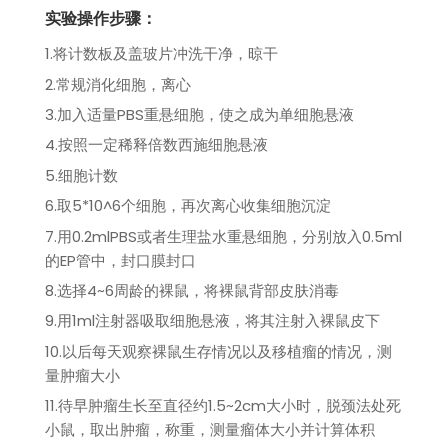
实验操作步骤：
1.将计数板及盖玻片冲洗干净，晾干
2.常规消化细胞，离心
3.加入适量PBS重悬细胞，使之成为单细胞悬液
4.按照一定稀释倍数西施细胞悬液
5.细胞计数
6.取5*10^6个细胞，再次离心收集细胞沉淀
7.用0.2mlPBS或者生理盐水重悬细胞，分别放入0.5ml
的EP管中，封口膜封口
8.选择4~6周龄的裸鼠，将裸鼠背部皮肤消毒
9.用1ml注射器吸取细胞悬液，将其注射入裸鼠皮下
10.以后每天观察裸鼠生存情况以及移植瘤的情况，测
量肿瘤大小
11.待早肿瘤生长至直径约1.5~2cm大小时，脱颈法处死
小鼠，取出肿瘤，称重，测量瘤体大小并计算体积