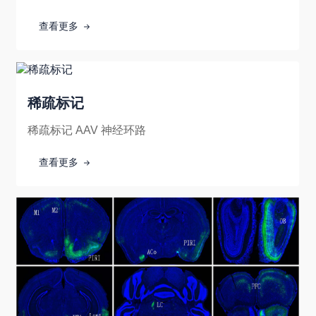
Vesiculovirus ），是有囊膜的非分段单股负链 RNA
病毒。其 V SV 要感染啮齿类动物、鱼类、牛、猪、
查看更多
马、禽类及非人
稀疏标记
稀疏标记 AAV 神经环路
查看更多