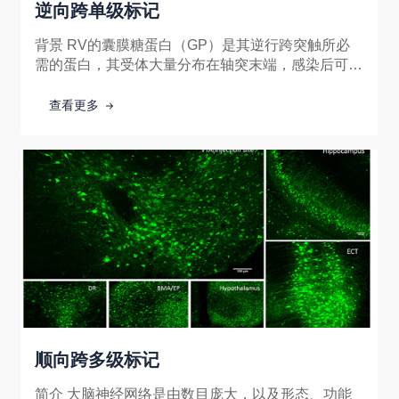
逆向跨单级标记
背景 RV的囊膜糖蛋白（GP）是其逆行跨突触所必
需的蛋白，其受体大量分布在轴突末端，感染后可沿
轴突逆行进入神经元胞体开启病毒复制，G蛋白缺失
的RV（RV-G）会丧失跨突触能力，而其复制及转
查看更多
顺向跨多级标记
简介 大脑神经网络是由数目庞大，以及形态、功能