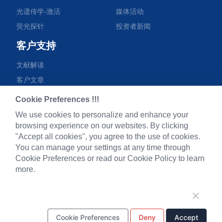
光遗传学-激活
媒体活动
荧光探针
投资者新闻
客户支持
文献解读
客户文章
实用tips
Cookie Preferences !!!
资料下载
We use cookies to personalize and enhance your
视频专区
browsing experience on our websites. By clicking
"Accept all cookies", you agree to the use of cookies.
常见问题
You can manage your settings at any time through
Cookie Preferences or read our Cookie Policy to learn
more.
微信公众号
Cookie Preferences
Deny
Accept