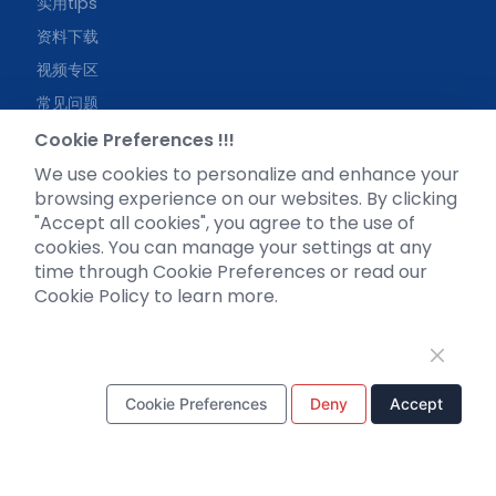
实用tips
资料下载
视频专区
常见问题
Cookie Preferences !!!
We use cookies to personalize and enhance your
browsing experience on our websites. By clicking
"Accept all cookies", you agree to the use of
微信公众号
cookies. You can manage your settings at any
time through Cookie Preferences or read our
Cookie Policy to learn more.
电话：
18971216876
邮箱：
support@braincase.cn
Cookie Preferences
Deny
Accept
Copyright © 布林凯斯生物技术有限公司 | 鄂ICP备
090793554号