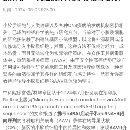
时间：2024-08-23 11:35:00
小胶质细胞与人类健康以及各种CNS疾病的发病机制密切相
关，已成为神经科学的热点研究方向。当前对于小胶质细胞
的研究多依赖于构建转基因小鼠模型，以此将外源基因或遗
传修饰导入小胶质细胞，然而，这种方法不仅耗时耗力、成
本昂贵，而且无法转化为实际治疗策略。在众多工具病毒载
体中，重组腺相关病毒（rAAV）由于安全性高等优势已被广
泛用做神经科学研究的示踪工具及基因治疗给药载体，种类
繁多的血清型赋予其多样的组织靶向感染特性，然而允许高
效特异转导小胶质细胞的AAV载体较为罕见。
中科院徐富强/林坤章团队于2024年7月份发表在预印版
BioRxiv上题为“Microglia-specific transduction via AAV11
armed with IBA1 promoter and miRNA-9 targeting
sequences”的文章报道了
携带mIBA1启动子和miRNA-9靶
向序列
的各种腺相关病毒（AAV）载体在转导尾状核
（CPu）脑区的小胶质细胞中的特异性和效率，发现
AAV11介