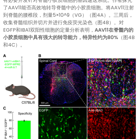
有必要开发针对脊髓小胶质细胞的基因递送系统。作者探究
了AAV11能否高效地转导脊髓中的小胶质细胞。将AAV11注射
到脊髓的腰椎段，剂量5×10^9（VG）（图4A）。三周后，
收集脊髓组织并切片并进行免疫荧光染色（图4B）。对
EGFP和IBA1双阳性细胞的定量分析表明，
AAV11在脊髓内的
小胶质细胞中具有强大的转导能力，特异性约为80%
（图4B
和4C）。