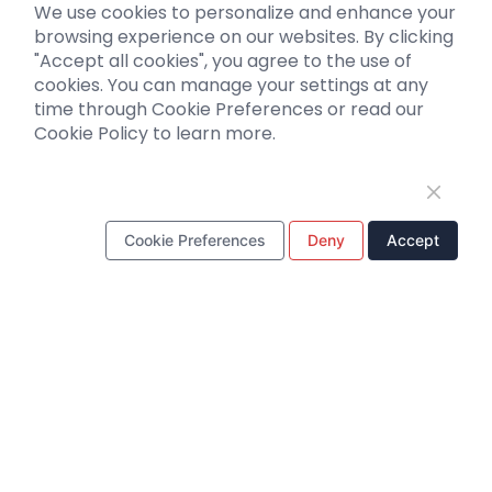
We use cookies to personalize and enhance your
RNAi
新品发布
browsing experience on our websites. By clicking
嗜神经病毒
产品促销
"Accept all cookies", you agree to the use of
光遗传学-激活
媒体活动
cookies. You can manage your settings at any
time through Cookie Preferences or read our
荧光探针
投资者新闻
Cookie Policy to learn more.
客户支持
文献解读
客户文章
Cookie Preferences
Deny
Accept
实用tips
资料下载
视频专区
常见问题
微信公众号