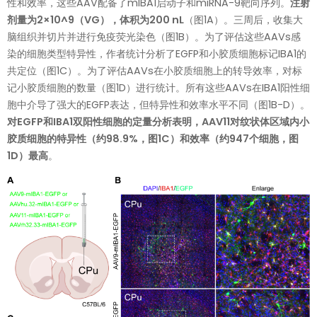
性和效率，这些AAV配备了mIBA1启动子和miRNA-9靶向序列。
注射
剂量为2×10^9（VG），体积为200 nL
（图1A）。三周后，收集大
脑组织并切片并进行免疫荧光染色（图1B）。为了评估这些AAVs感
染的细胞类型特异性，作者统计分析了EGFP和小胶质细胞标记IBA1的
共定位（图1C）。为了评估AAVs在小胶质细胞上的转导效率，对标
记小胶质细胞的数量（图1D）进行统计。所有这些AAVs在IBA1阳性细
胞中介导了强大的EGFP表达，但特异性和效率水平不同（图1B-D）。
对EGFP和IBA1双阳性细胞的定量分析表明，AAV11对纹状体区域内小
胶质细胞的特异性（约98.9%，图1C）和效率（约947个细胞，图
1D）最高
。