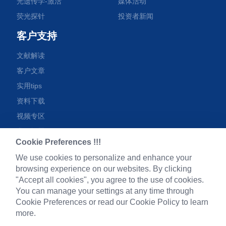
光遗传学-激活
媒体活动
荧光探针
投资者新闻
客户支持
文献解读
客户文章
实用tips
资料下载
视频专区
常见问题
Cookie Preferences !!!
We use cookies to personalize and enhance your
browsing experience on our websites. By clicking
"Accept all cookies", you agree to the use of cookies.
微信公众号
You can manage your settings at any time through
Cookie Preferences or read our Cookie Policy to learn
more.